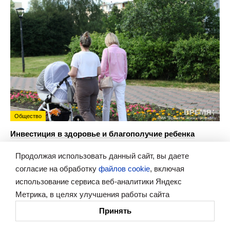
Общество
Инвестиция в здоровье и благополучие ребенка
Рассмотрим все преимущества грудного вскармливания
Продолжая использовать данный сайт, вы даете
с главным врачом Городской клинической больницы №40 Ольгой
согласие на обработку
файлов cookie
, включая
Мануйленко.
использование сервиса веб-аналитики Яндекс
Метрика, в целях улучшения работы сайта
Принять