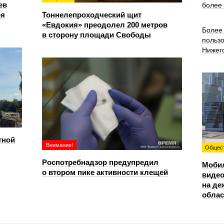
ев
более
ря
Тоннелепроходческий щит
«Евдокия» преодолел 200 метров
Более 
в сторону площади Свободы
польз
Нижег
тной
Внимание!
Общес
Роспотребнадзор предупредил
Моби
о втором пике активности клещей
видео
на де
облас