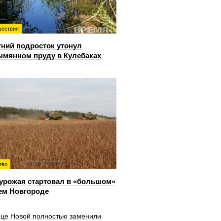
ествия
тний подросток утонул
ымянном пруду в Кулебаках
тво
урожая стартовал в «большом»
ем Новгороде
ице Новой полностью заменили