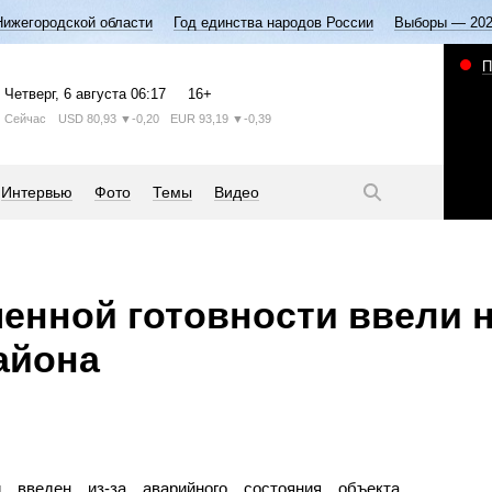
Нижегородской области
Год единства народов России
Выборы — 20
П
Четверг
, 6 августа
06:17
16+
Сейчас
USD
80,93
▼-0,20
EUR
93,19
▼-0,39
Интервью
Фото
Темы
Видео
нной готовности ввели н
айона
 введен из-за аварийного состояния объекта