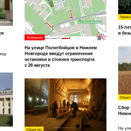
Происш
15-ле
ся
в без
Внимание!
На улице Политбойцов в Нижнем
Новгороде введут ограничения
ицу
остановки и стоянки транспорта
с 26 августа
Общес
Сбор 
Нижн
На ул
Общество