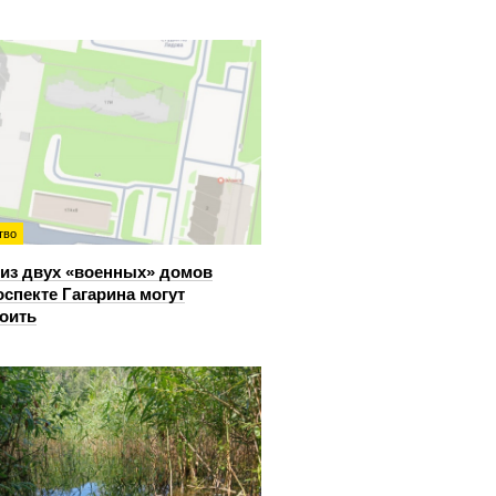
тво
из двух «военных» домов
оспекте Гагарина могут
оить