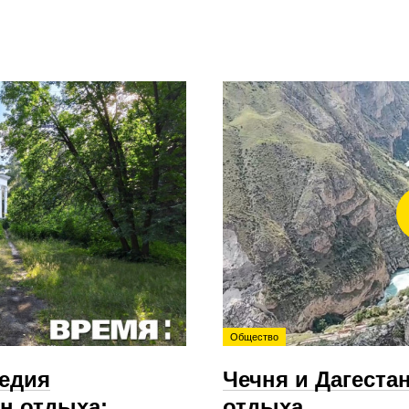
Общество
ледия
Чечня и Дагеста
н отдыха:
отдыха