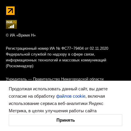
© ИА «Время Н»
Регистрационный номер ИА № ФС77−79404 от 02.11.2020
Федеральной службой по надзору в сфере связи,
информационных технологий и массовых коммуникаций
(Роскомнадзор)
Учредитель — Правительство Нижегородской области
Продолжая использовать данный сайт, вы даете
Главный редактор — Савельев Александр Михайлович
согласие на обработку
файлов cookie
, включая
использование сервиса веб-аналитики Яндекс
Адрес редакции: Нижегородская область, Нижний Новгород,
Метрика, в целях улучшения работы сайта
ул. Белинского, 9А
Телефон (831) 430−18−91
Принять
E-mail
redaktor@vremyan.ru