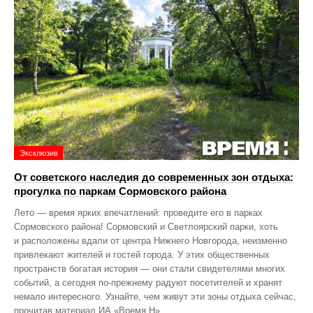
Эксклюзив
От советского наследия до современных зон отдыха:
прогулка по паркам Сормовского района
Лето — время ярких впечатлений: проведите его в парках
Сормовского района! Сормовский и Светлоярский парки, хоть
и расположены вдали от центра Нижнего Новгорода, неизменно
привлекают жителей и гостей города. У этих общественных
пространств богатая история — они стали свидетелями многих
событий, а сегодня по‑прежнему радуют посетителей и хранят
немало интересного. Узнайте, чем живут эти зоны отдыха сейчас,
прочитав материал ИА «Время Н».