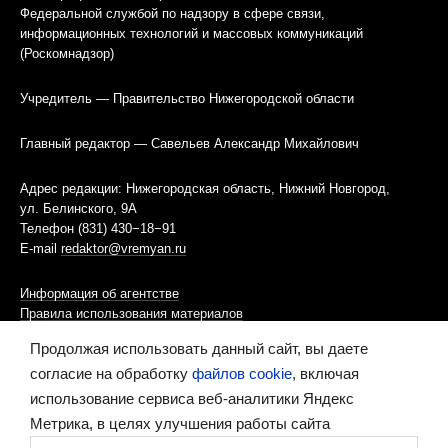
Федеральной службой по надзору в сфере связи,
информационных технологий и массовых коммуникаций
(Роскомнадзор)
Учредитель — Правительство Нижегородской области
Главный редактор — Савельев Александр Михайлович
Адрес редакции: Нижегородская область, Нижний Новгород,
ул. Белинского, 9А
Телефон (831) 430−18−91
E-mail
redaktor@vremyan.ru
Информация об агентстве
Правила использования материалов
Продолжая использовать данный сайт, вы даете
Информационная политика использования «cookies»-файлов
согласие на обработку
файлов cookie
, включая
использование сервиса веб-аналитики Яндекс
Ресурс содержит материалы 16+
Метрика, в целях улучшения работы сайта