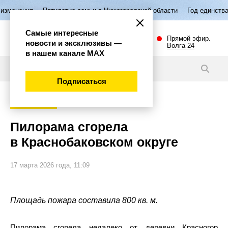
летие семьи в Нижегородской области
Год единства народов России
Самые интересные
Прямой эфир.
новости и эксклюзивы —
Волга 24
в нашем канале МАХ
Новости
Подписаться
Происшествия
Пилорама сгорела
в Краснобаковском округе
17 марта 2026 года, 11:09
Площадь пожара составила 800 кв. м.
Пилорама сгорела недалеко от деревни Красногор