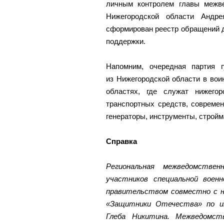
личным контролем главы межве
Нижегородской области Андр
сформирован реестр обращений 
поддержки.
Напомним, очередная партия г
из Нижегородской области в вои
областях, где служат нижего
транспортных средств, совреме
генераторы, инструменты, строй
Справка
Региональная межведомстве
участников специальной воен
правительством совместно с н
«Защитники Отечества» по ин
Глеба Никитина. Межведомств