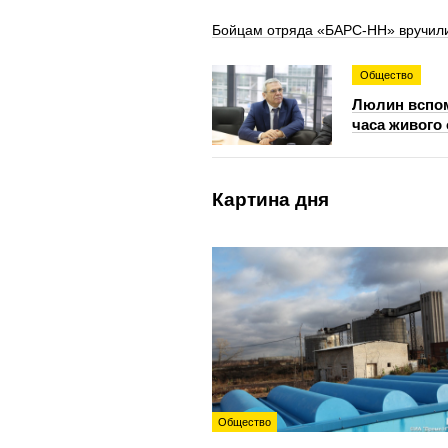
Бойцам отряда «БАРС-НН» вручили
Общество
Люлин вспом
часа живого
Картина дня
Общество