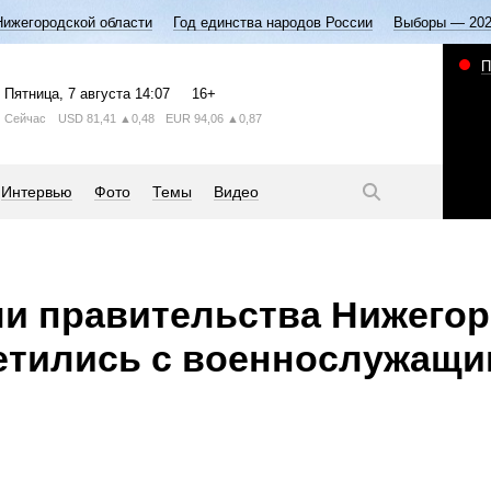
Нижегородской области
Год единства народов России
Выборы — 20
П
Пятница
, 7 августа
14:07
16+
Сейчас
USD
81,41
▲0,48
EUR
94,06
▲0,87
Интервью
Фото
Темы
Видео
и правительства Нижего
етились с военнослужащи