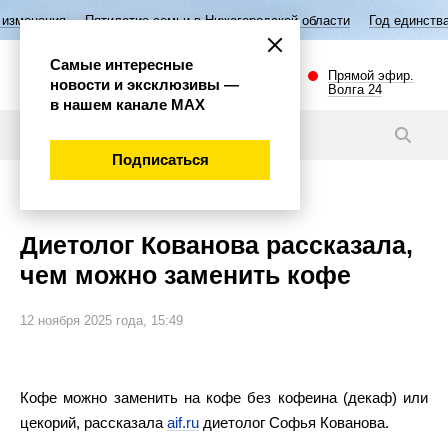
тилетие семьи в Нижегородской области
Год единства народов России
Самые интересные
Прямой эфир.
новости и эксклюзивы —
Волга 24
в нашем канале МАХ
Новости
Подписаться
Общество
Диетолог Кованова рассказала,
чем можно заменить кофе
12 ноября 2025 года, 15:49
Кофе можно заменить на кофе без кофеина (декаф) или
цекорий, рассказала
aif.ru
диетолог Софья Кованова.