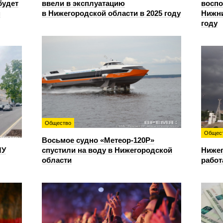
будет
ввели в эксплуатацию
восп
м
в Нижегородской области в 2025 году
Нижни
году
Общество
Общес
Восьмое судно «Метеор-120Р»
ЛУ
спустили на воду в Нижегородской
Нижег
области
работ