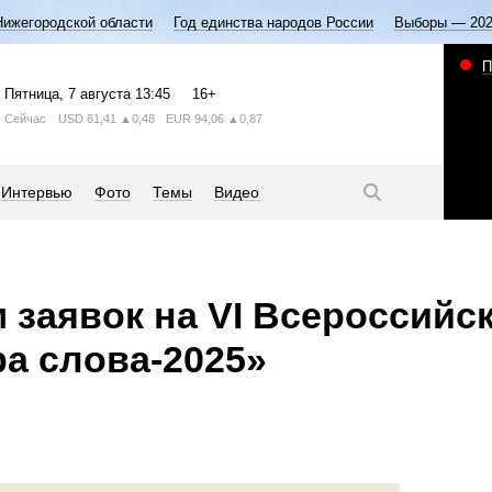
Нижегородской области
Год единства народов России
Выборы — 20
П
Пятница
, 7 августа
13:45
16+
Сейчас
USD
81,41
▲0,48
EUR
94,06
▲0,87
Интервью
Фото
Темы
Видео
 заявок на VI Всероссийс
а слова-2025»