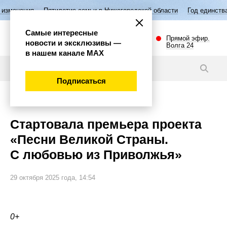
я
Пятилетие семьи в Нижегородской области
Год единства народов
Самые интересные
Прямой эфир.
новости и эксклюзивы —
Волга 24
в нашем канале МАХ
Видео
Подписаться
Общество
Стартовала премьера проекта
«Песни Великой Страны.
С любовью из Приволжья»
29 октября 2025 года, 14:54
0+