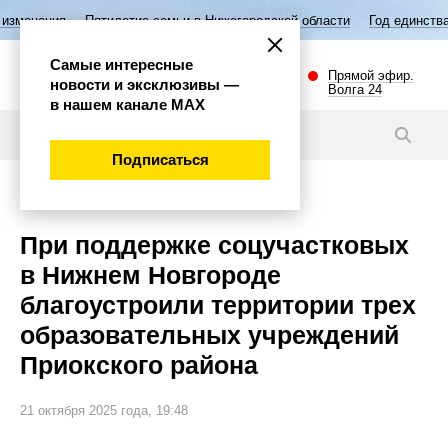
тилетие семьи в Нижегородской области
Год единства народов России
Самые интересные
Прямой эфир.
новости и эксклюзивы —
Волга 24
в нашем канале МАХ
Видео
Подписаться
Общество
При поддержке соцучастковых
в Нижнем Новгороде
благоустроили территории трех
образовательных учреждений
Приокского района
21 октября 2025 года, 19:48