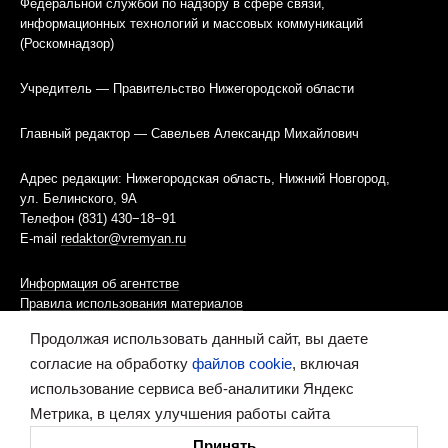
Федеральной службой по надзору в сфере связи,
информационных технологий и массовых коммуникаций
(Роскомнадзор)
Учредитель — Правительство Нижегородской области
Главный редактор — Савельев Александр Михайлович
Адрес редакции: Нижегородская область, Нижний Новгород,
ул. Белинского, 9А
Телефон (831) 430−18−91
E-mail
redaktor@vremyan.ru
Информация об агентстве
Правила использования материалов
Продолжая использовать данный сайт, вы даете
Информационная политика использования «cookies»-файлов
согласие на обработку
файлов cookie
, включая
использование сервиса веб-аналитики Яндекс
Ресурс содержит материалы 16+
Метрика, в целях улучшения работы сайта
Сделано в digital-агентстве
Принять