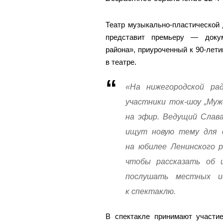
Театр музыкально-пластической
представит премьеру — докум
района», приуроченный к 90-лет
в театре.
«На нижегородской ра
участники ток-шоу „Муж
на эфир. Ведущий Слав
ищут новую тему для о
на юбилее Ленинского 
чтобы рассказать об 
послушать местных и
к спектаклю.
В спектакле принимают участи