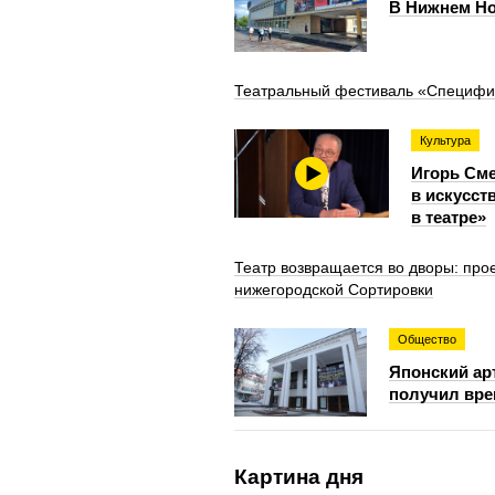
В Нижнем Но
Театральный фестиваль «Специфик
Культура
Игорь Сме
в искусст
в театре»
Театр возвращается во дворы: про
нижегородской Сортировки
Общество
Японский арт
получил вре
Картина дня