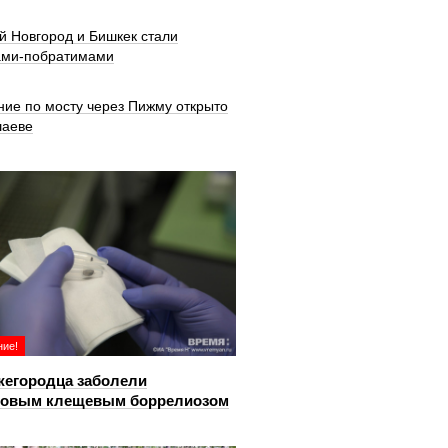
й Новгород и Бишкек стали
ами-побратимами
ние по мосту через Пижму открыто
шаеве
ие!
жегородца заболели
довым клещевым боррелиозом