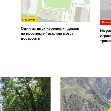
Общество
Вниман
Один из двух «военных» домов
На уч
на проспекте Гагарина могут
огран
достроить
транс