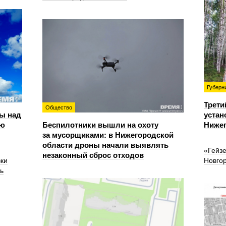
Губерн
Трети
Общество
ы над
устан
ью
Беспилотники вышли на охоту
Нижег
за мусорщиками: в Нижегородской
области дроны начали выявлять
«Гейз
незаконный сброс отходов
вки
Новго
ь