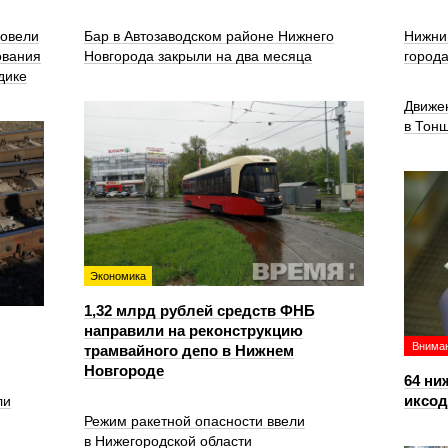
ровели
Бар в Автозаводском районе Нижнего
Нижни
ования
Новгорода закрыли на два месяца
город
дике
Движе
в Тон
Экономика
1,32 млрд рублей средств ФНБ
направили на реконструкцию
Вниман
трамвайного депо в Нижнем
Новгороде
64 ни
иксо
ли
Режим ракетной опасности ввели
в Нижегородской области