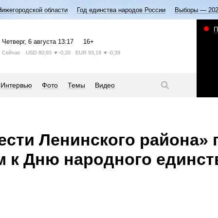
Нижегородской области
Год единства народов России
Выборы — 20
П
Четверг
, 6 августа
13:17
16+
Сейчас
USD
80,93
▼-0,20
EUR
93,19
▼-0,39
Интервью
Фото
Темы
Видео
ести Ленинского района» 
 к Дню народного единст