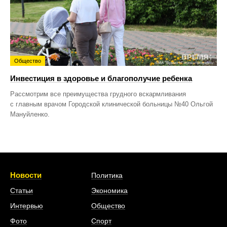
Общество
Инвестиция в здоровье и благополучие ребенка
Рассмотрим все преимущества грудного вскармливания
с главным врачом Городской клинической больницы №40 Ольгой
Мануйленко.
Новости
Политика
Статьи
Экономика
Интервью
Общество
Фото
Спорт