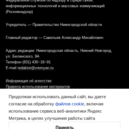
Федеральной службой по надзору в сфере связи,
информационных технологий и массовых коммуникаций
(Роскомнадзор)
Учредитель — Правительство Нижегородской области
Главный редактор — Савельев Александр Михайлович
Адрес редакции: Нижегородская область, Нижний Новгород,
ул. Белинского, 9А
Телефон (831) 430−18−91
E-mail
redaktor@vremyan.ru
Информация об агентстве
Правила использования материалов
Продолжая использовать данный сайт, вы даете
Информационная политика использования «cookies»-файлов
согласие на обработку
файлов cookie
, включая
использование сервиса веб-аналитики Яндекс
Ресурс содержит материалы 16+
Метрика, в целях улучшения работы сайта
Сделано в digital-агентстве
Принять