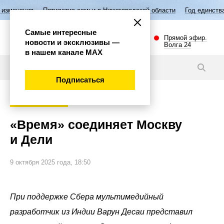
Пятилетие семьи в Нижегородской области
Год единства народов Р
Самые интересные
Прямой эфир.
новости и эксклюзивы —
Волга 24
в нашем канале МАХ
Новости
Подписаться
Наука и технологии
«Время» соединяет Москву
и Дели
9 октября 2025 года, 18:50
При поддержке Сбера мультимедийный
разработчик из Индии Варун Десаи представил