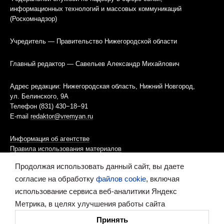
информационных технологий и массовых коммуникаций
(Роскомнадзор)
Учредитель — Правительство Нижегородской области
Главный редактор — Савельев Александр Михайлович
Адрес редакции: Нижегородская область, Нижний Новгород,
ул. Белинского, 9А
Телефон (831) 430−18−91
E-mail
redaktor@vremyan.ru
Информация об агентстве
Правила использования материалов
Продолжая использовать данный сайт, вы даете
Информационная политика использования «cookies»-файлов
согласие на обработку
файлов cookie
, включая
использование сервиса веб-аналитики Яндекс
Ресурс содержит материалы 16+
Метрика, в целях улучшения работы сайта
Сделано в digital-агентстве
Принять