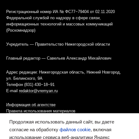
Регистрационный номер ИА № ФС77−79404 от 02.11.2020
Федеральной службой по надзору в сфере связи,
информационных технологий и массовых коммуникаций
(Роскомнадзор)
Учредитель — Правительство Нижегородской области
Главный редактор — Савельев Александр Михайлович
Адрес редакции: Нижегородская область, Нижний Новгород,
ул. Белинского, 9А
Телефон (831) 430−18−91
E-mail
redaktor@vremyan.ru
Информация об агентстве
Правила использования материалов
Продолжая использовать данный сайт, вы даете
Информационная политика использования «cookies»-файлов
согласие на обработку
файлов cookie
, включая
использование сервиса веб-аналитики Яндекс
Ресурс содержит материалы 16+