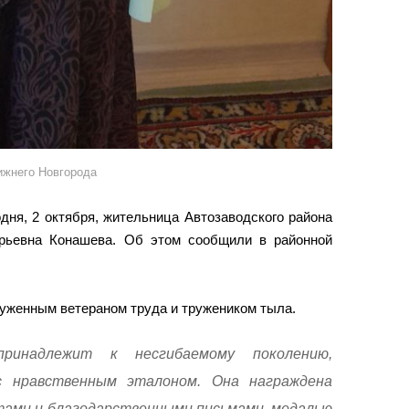
ижнего Новгорода
дня, 2 октября, жительница Автозаводского района
орьевна Конашева. Об этом сообщили в районной
луженным ветераном труда и тружеником тыла.
принадлежит к несгибаемому поколению,
с нравственным эталоном. Она награждена
ами и благодарственными письмами, медалью