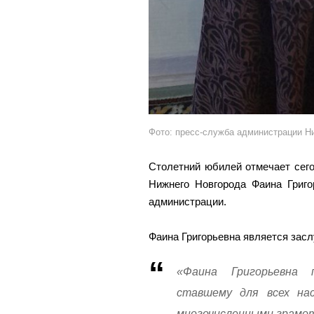
Фото: пресс-служба администрации Н
Столетний юбилей отмечает сего
Нижнего Новгорода Фаина Григ
администрации.
Фаина Григорьевна является зас
«Фаина Григорьевна 
ставшему для всех на
многочисленными грамот