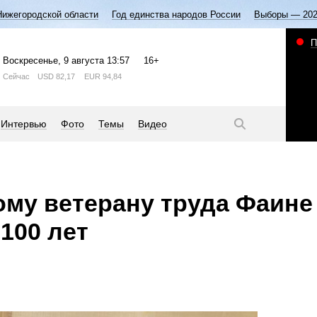
Нижегородской области
Год единства народов России
Выборы — 20
П
Воскресенье
, 9 августа
13:57
16+
Сейчас
USD
82,17
EUR
94,84
Интервью
Фото
Темы
Видео
му ветерану труда Фаине
100 лет