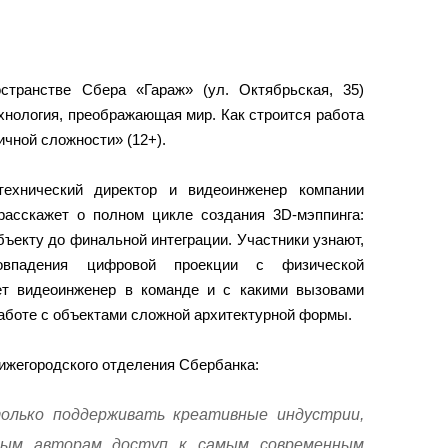
странстве Сбера «Гараж» (ул. Октябрьская, 35)
хнология, преображающая мир. Как строится работа
чной сложности» (12+).
ехнический директор и видеоинженер компании
 расскажет о полном цикле создания 3D-мэппинга:
объекту до финальной интеграции. Участники узнают,
овпадения цифровой проекции с физической
ет видеоинженер в команде и с какими вызовами
аботе с объектами сложной архитектурной формы.
жегородского отделения Сбербанка:
олько поддерживать креативные индустрии,
дым авторам доступ к самым современным