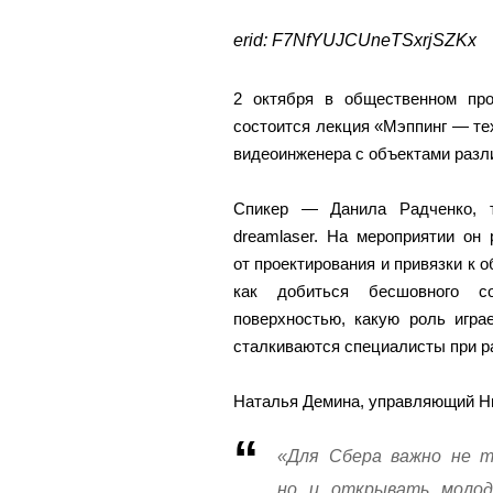
erid: F7NfYUJCUneTSxrjSZKx
2 октября в общественном про
состоится лекция «Мэппинг — те
видеоинженера с объектами разли
Спикер — Данила Радченко, т
dreamlaser. На мероприятии он
от проектирования и привязки к 
как добиться бесшовного с
поверхностью, какую роль игра
сталкиваются специалисты при р
Наталья Демина, управляющий Ни
«Для Сбера важно не т
но и открывать моло