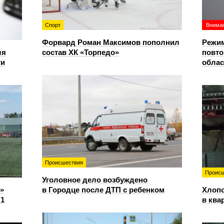
Спорт
Вниман
Форвард Роман Максимов пополнил
Режим
ля
состав ХК «Торпедо»
повто
ти
облас
Происшествия
Происш
Уголовное дело возбуждено
»
в Городце после ДТП с ребенком
Хлопо
:1
в ква