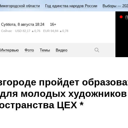
Нижегородской области
Год единства народов России
Выборы — 20
П
Суббота
, 8 августа
18:24
16+
Сейчас
USD
82,17
▲0,76
EUR
94,84
▲0,78
Интервью
Фото
Темы
Видео
городе пройдет образов
для молодых художников
ространства ЦЕХ *