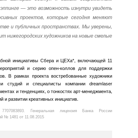
мэппинге — это возможность изнутри увидеть
рсивных проектов, которые сегодня меняют
стве и публичных пространствах. Мы уверены,
ит нижегородских художников на новые смелые
абной инициативы Сбера и ЦЕХа*, включающей 11
ероприятий и серию опен-коллов для поддержки
ов. В рамках проекта востребованные художники
ли студий и специалисты компании dreamlaser
ентах и тенденциях, о тонкостях арт-менеджмента,
й и развитии креативных инициатив.
707083893. Генеральная лицензия Банка России
й № 1481 от 11.08.2015