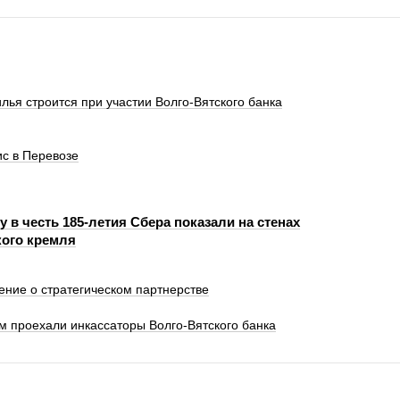
лья строится при участии Волго-Вятского банка
с в Перевозе
 в честь 185-летия Сбера показали на стенах
ого кремля
ение о стратегическом партнерстве
км проехали инкассаторы Волго-Вятского банка