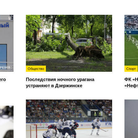
Общество
Спорт
его
Последствия ночного урагана
ФК «Н
устраняют в Дзержинске
«Нефт