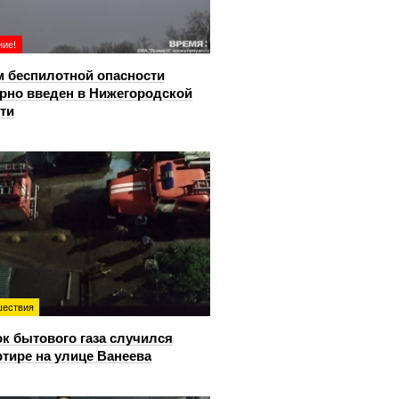
ие!
 беспилотной опасности
рно введен в Нижегородской
ти
ествия
к бытового газа случился
ртире на улице Ванеева