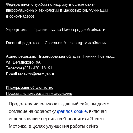
Федеральной службой по надзору в сфере связи,
информационных технологий и массовых коммуникаций
(Роскомнадзор)
Учредитель — Правительство Нижегородской области
Главный редактор — Савельев Александр Михайлович
Адрес редакции: Нижегородская область, Нижний Новгород,
ул. Белинского, 9А
Телефон (831) 430−18−91
E-mail
redaktor@vremyan.ru
Информация об агентстве
Правила использования материалов
Продолжая использовать данный сайт, вы даете
Информационная политика использования «cookies»-файлов
согласие на обработку
файлов cookie
, включая
использование сервиса веб-аналитики Яндекс
Ресурс содержит материалы 16+
Метрика, в целях улучшения работы сайта