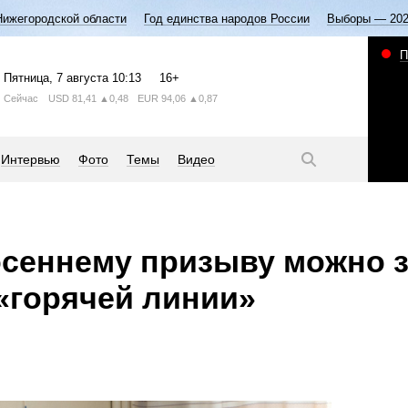
Нижегородской области
Год единства народов России
Выборы — 20
П
Пятница
, 7 августа
10:13
16+
Сейчас
USD
81,41
▲0,48
EUR
94,06
▲0,87
Интервью
Фото
Темы
Видео
сеннему призыву можно 
«горячей линии»