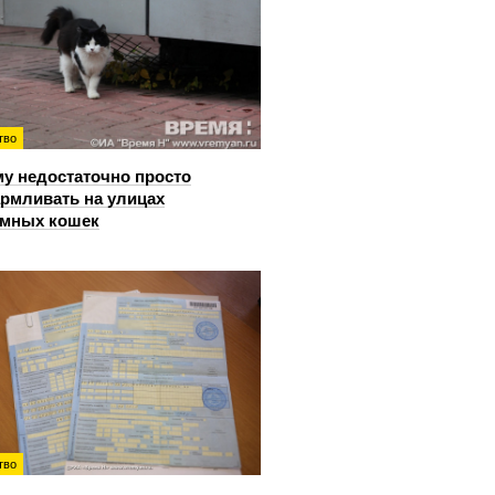
тво
у недостаточно просто
рмливать на улицах
омных кошек
тво