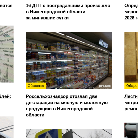
овятся
16 ДТП с пострадавшими произошло
Опре
в Нижегородской области
мероп
за минувшие сутки
2026 
Общество
Общес
блей:
Россельхознадзор отозвал две
Лестн
декларации на мясную и молочную
метро
продукцию в Нижегородской
ремон
области