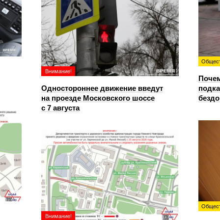
Общес
Внимание!
Почем
Одностороннее движение введут
подка
на проезде Московского шоссе
безд
с 7 августа
Общес
Внимание!