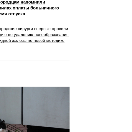
городцам напомнили
вилах оплаты больничного
емя отпуска
ородские хирурги впервые провели
цию по удалению новообразования
идной железы по новой методике