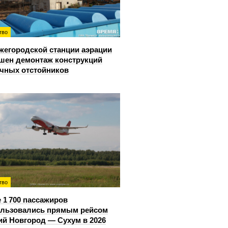
тво
жегородской станции аэрации
шен демонтаж конструкций
чных отстойников
тво
 1 700 пассажиров
ользовались прямым рейсом
й Новгород — Сухум в 2026