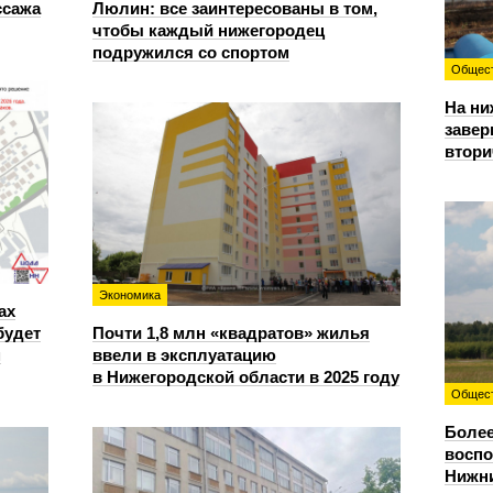
ссажа
Люлин: все заинтересованы в том,
чтобы каждый нижегородец
подружился со спортом
Общес
На ни
завер
втори
Экономика
ах
будет
Почти 1,8 млн «квадратов» жилья
м
ввели в эксплуатацию
в Нижегородской области в 2025 году
Общес
Более
восп
Нижни