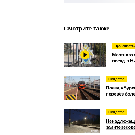
Смотрите также
Происшеств
Местного 
поезд в Н
Общество
Поезд «Буре
перевёз бол
Общество
Ненадлежаща
заинтересов