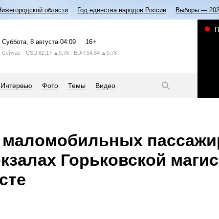
Нижегородской области
Год единства народов России
Выборы — 20
П
Суббота
, 8 августа
04:09
16+
Сейчас
USD
82,17
▲0,76
EUR
94,84
▲0,78
Интервью
Фото
Темы
Видео
. маломобильных пассажи
кзалах Горьковской маги
сте