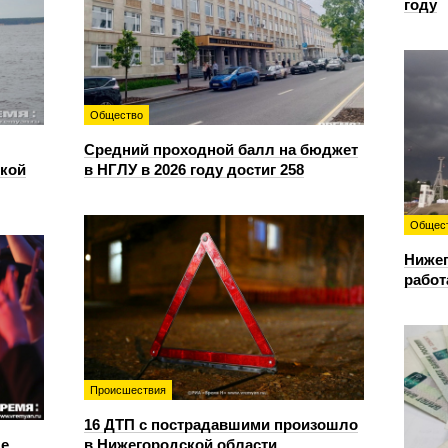
году
Общество
Средний проходной балл на бюджет
ской
в НГЛУ в 2026 году достиг 258
Общес
Нижег
работ
Происшествия
16 ДТП с пострадавшими произошло
е
в Нижегородской области