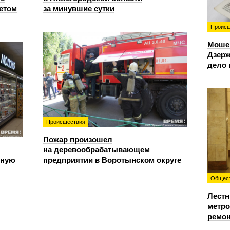
етом
за минувшие сутки
Происш
Моше
Дзерж
дело 
Происшествия
Пожар произошел
на деревообрабатывающем
чную
предприятии в Воротынском округе
Общес
Лестн
метро
ремон