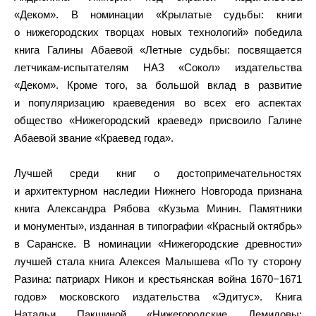
«Деком». В номинации «Крылатые судьбы: книги
о нижегородских творцах новых технологий» победила
книга Галины Абаевой «Летные судьбы: посвящается
летчикам-испытателям НАЗ «Сокол» издательства
«Деком». Кроме того, за большой вклад в развитие
и популяризацию краеведения во всех его аспектах
общество «Нижегородский краевед» присвоило Галине
Абаевой звание «Краевед года».
Лучшей среди книг о достопримечательностях
и архитектурном наследии Нижнего Новгорода признана
книга Александра Рябова «Кузьма Минин. Памятники
и монументы», изданная в типографии «Красный октябрь»
в Саранске. В номинации «Нижегородские древности»
лучшей стала книга Алексея Малышева «По ту сторону
Разина: патриарх Никон и крестьянская война 1670−1671
годов» московского издательства «Эдитус». Книга
Натальи Пакшиной «Нижегородские Демидовы: