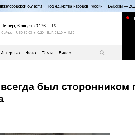
Нижегородской области
Год единства народов России
Выборы — 20
П
Четверг
, 6 августа
07:26
16+
Сейчас
USD
80,93
▼-0,20
EUR
93,19
▼-0,39
Интервью
Фото
Темы
Видео
 всегда был сторонником
а