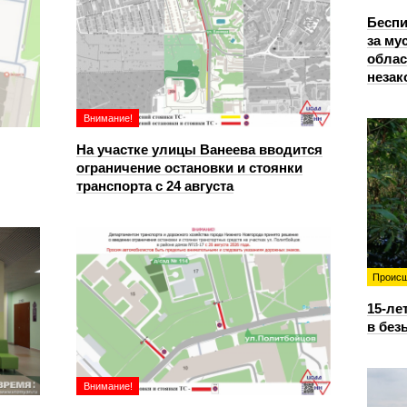
Беспи
за му
облас
незак
Внимание!
На участке улицы Ванеева вводится
ограничение остановки и стоянки
транспорта с 24 августа
Происш
15-ле
в без
Внимание!