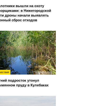
лотники вышли на охоту
сорщиками: в Нижегородской
ти дроны начали выявлять
онный сброс отходов
ествия
тний подросток утонул
ымянном пруду в Кулебаках