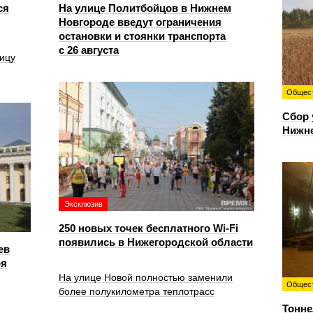
ся
На улице Политбойцов в Нижнем
Новгороде введут ограничения
остановки и стоянки транспорта
с 26 августа
ицу
Общес
Сбор 
Нижн
Эксклюзив
250 новых точек бесплатного Wi-Fi
появились в Нижегородской области
ев
ря
На улице Новой полностью заменили
Общес
более полукилометра теплотрасс
Тонне