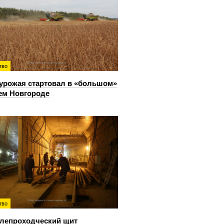
тво
урожая стартовал в «большом»
ем Новгороде
тво
лепроходческий щит