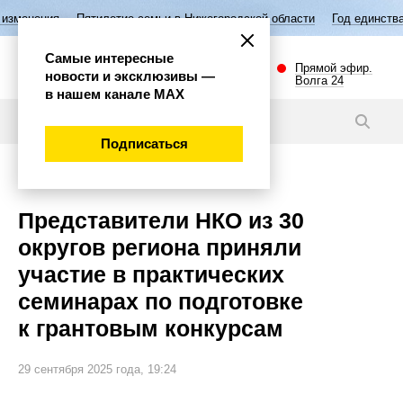
ятилетие семьи в Нижегородской области
Год единства народов Росс
Самые интересные
Прямой эфир.
новости и эксклюзивы —
Волга 24
в нашем канале МАХ
Новости
Подписаться
Общество
Представители НКО из 30
округов региона приняли
участие в практических
семинарах по подготовке
к грантовым конкурсам
29 сентября 2025 года, 19:24