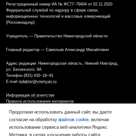
Регистрационный номер ИА № ФС77−79404 от 02.11.2020
Федеральной службой по надзору в сфере связи,
информационных технологий и массовых коммуникаций
(Роскомнадзор)
Учредитель — Правительство Нижегородской области
Главный редактор — Савельев Александр Михайлович
Адрес редакции: Нижегородская область, Нижний Новгород,
ул. Белинского, 9А
Телефон (831) 430−18−91
E-mail
redaktor@vremyan.ru
Информация об агентстве
Правила использования материалов
Продолжая использовать данный сайт, вы даете
Информационная политика использования «cookies»-файлов
согласие на обработку
файлов cookie
, включая
использование сервиса веб-аналитики Яндекс
Ресурс содержит материалы 16+
Метрика, в целях улучшения работы сайта