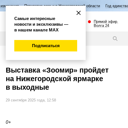
летие семьи в Нижегородской области
Год единства народов России
Самые интересные
Прямой эфир.
новости и эксклюзивы —
Волга 24
в нашем канале МАХ
Новости
Подписаться
Общество
Выставка «Зоомир» пройдет
на Нижегородской ярмарке
в выходные
29 сентября 2025 года, 12:58
0+