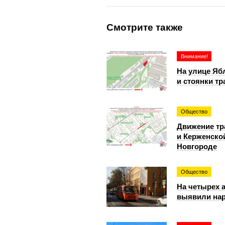
Смотрите также
Внимание!
На улице Яб
и стоянки тр
Общество
Движение тр
и Керженско
Новгороде
Общество
На четырех 
выявили на