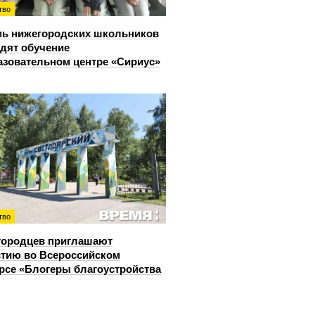
тво
ь нижегородских школьников
дят обучение
азовательном центре «Сириус»
тво
городцев приглашают
стию во Всероссийском
рсе «Блогеры благоустройства