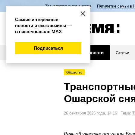
Транспортные изменения
Пятилетие семьи в 
Самые интересные
новости и эксклюзивы —
в нашем канале МАХ
Подписаться
Новости
Статьи
Общество
Транспортные
Ошарской сня
26 сентября 2025 года, 14:16 Тема:
Т
Речь об участке от улицы Бел