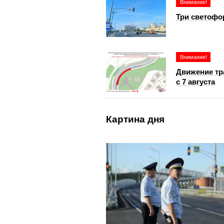
Внимание!
Три светофо
Внимание!
Движение тра
с 7 августа
Картина дня