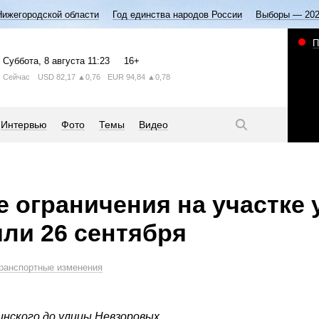
Нижегородской области
Год единства народов России
Выборы — 20
П
Суббота
, 8 августа
11:23
16+
Сейчас
USD
82,17
▲0,76
EUR
94,84
▲0,78
Интервью
Фото
Темы
Видео
 ограничения на участке
ли 26 сентября
ранспортные изменения
инского до улицы Невзоровых.