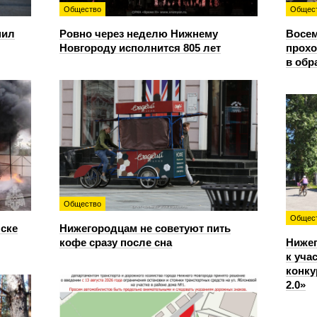
Общество
Общес
пил
Ровно через неделю Нижнему
Восем
Новгороду исполнится 805 лет
прохо
в обр
Общество
Общес
нске
Нижегородцам не советуют пить
кофе сразу после сна
Ниже
к уча
конку
2.0»