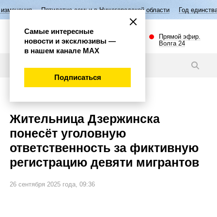
летие семьи в Нижегородской области
Год единства народов России
Самые интересные
Прямой эфир.
новости и эксклюзивы —
Волга 24
в нашем канале МАХ
Новости
Подписаться
Происшествия
Жительница Дзержинска
понесёт уголовную
ответственность за фиктивную
регистрацию девяти мигрантов
26 сентября 2025 года, 09:36