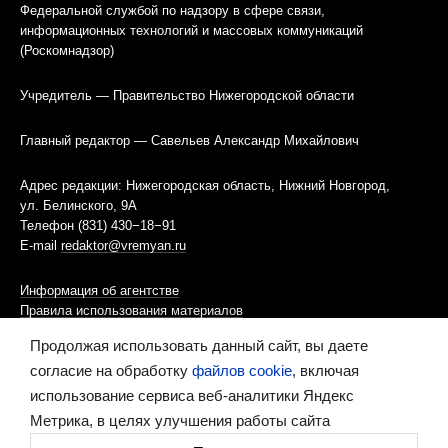
Федеральной службой по надзору в сфере связи,
информационных технологий и массовых коммуникаций
(Роскомнадзор)
Учредитель — Правительство Нижегородской области
Главный редактор — Савельев Александр Михайлович
Адрес редакции: Нижегородская область, Нижний Новгород,
ул. Белинского, 9А
Телефон (831) 430−18−91
E-mail
redaktor@vremyan.ru
Информация об агентстве
Правила использования материалов
Продолжая использовать данный сайт, вы даете
Информационная политика использования «cookies»-файлов
согласие на обработку
файлов cookie
, включая
использование сервиса веб-аналитики Яндекс
Ресурс содержит материалы 16+
Метрика, в целях улучшения работы сайта
Сделано в digital-агентстве