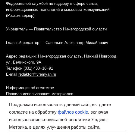
Федеральной службой по надзору в сфере связи,
информационных технологий и массовых коммуникаций
(Роскомнадзор)
Учредитель — Правительство Нижегородской области
Главный редактор — Савельев Александр Михайлович
Адрес редакции: Нижегородская область, Нижний Новгород,
ул. Белинского, 9А
Телефон (831) 430−18−91
E-mail
redaktor@vremyan.ru
Информация об агентстве
Правила использования материалов
Продолжая использовать данный сайт, вы даете
Информационная политика использования «cookies»-файлов
согласие на обработку
файлов cookie
, включая
использование сервиса веб-аналитики Яндекс
Ресурс содержит материалы 16+
Метрика, в целях улучшения работы сайта
Сделано в digital-агентстве