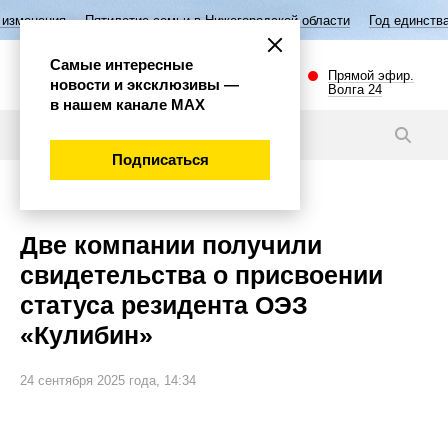
летие семьи в Нижегородской области
Год единства народов России
Самые интересные
Прямой эфир.
новости и эксклюзивы —
Волга 24
в нашем канале МАХ
Новости
Подписаться
Экономика
Две компании получили
свидетельства о присвоении
статуса резидента ОЭЗ
«Кулибин»
24 сентября 2025 года, 14:34