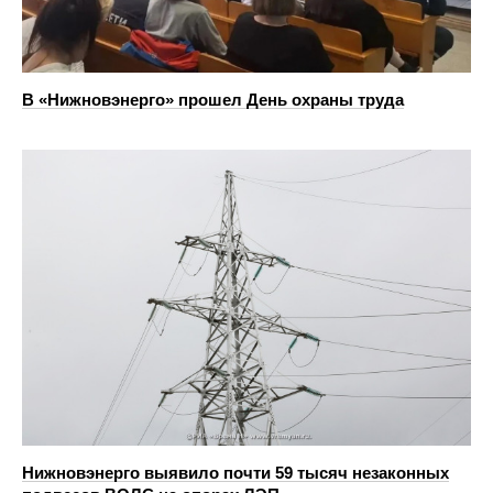
В «Нижновэнерго» прошел День охраны труда
Нижновэнерго выявило почти 59 тысяч незаконных