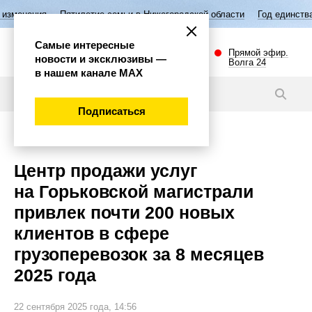
Пятилетие семьи в Нижегородской области
Год единства народов Ро
Самые интересные
Прямой эфир.
новости и эксклюзивы —
Волга 24
в нашем канале МАХ
Новости
Подписаться
Общество
Центр продажи услуг
на Горьковской магистрали
привлек почти 200 новых
клиентов в сфере
грузоперевозок за 8 месяцев
2025 года
22 сентября 2025 года, 14:56