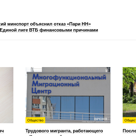
ий минспорт объяснил отказ «Пари НН»
в Единой лиге ВТБ финансовыми причинами
Общество
Общес
яч
Трудового мигранта, работающего
После