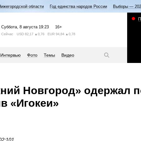
Нижегородской области
Год единства народов России
Выборы — 20
П
Суббота
, 8 августа
19:23
16+
Сейчас
USD
82,17
▲0,76
EUR
94,84
▲0,78
Интервью
Фото
Темы
Видео
ний Новгород» одержал 
ив «Игокеи»
2:101.