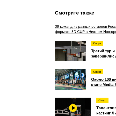
Смотрите также
39 команд из разных регионов Росс
формате 3D CUP в Нижнем Новгор
Спорт
Третий тур 
завершились
Спорт
Около 100 н
этапе Media 
Спорт
Талантли
кастинг Л