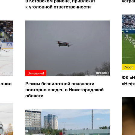
в Кстовском районе, привлекут
устра
к уголовной ответственности
Спорт
Внимание!
ФК «Н
олнил
Режим беспилотной опасности
«Нефт
повторно введен в Нижегородской
области