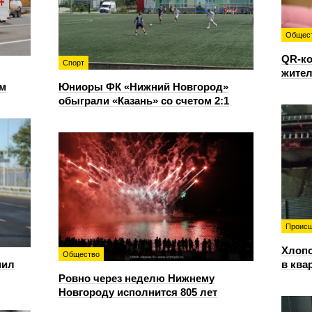
Общес
QR-ко
Спорт
жител
ом
Юниоры ФК «Нижний Новгород»
обыграли «Казань» со счетом 2:1
Происш
Хлопо
Общество
пил
в ква
Ровно через неделю Нижнему
Новгороду исполнится 805 лет