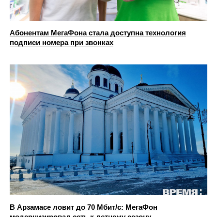
Абонентам МегаФона стала доступна технология
подписи номера при звонках
В Арзамасе ловит до 70 Мбит/с: МегаФон
модернизировал сеть к летнему сезону