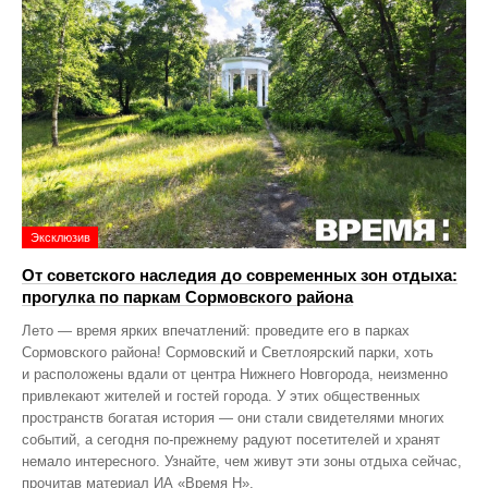
Эксклюзив
От советского наследия до современных зон отдыха:
прогулка по паркам Сормовского района
Лето — время ярких впечатлений: проведите его в парках
Сормовского района! Сормовский и Светлоярский парки, хоть
и расположены вдали от центра Нижнего Новгорода, неизменно
привлекают жителей и гостей города. У этих общественных
пространств богатая история — они стали свидетелями многих
событий, а сегодня по‑прежнему радуют посетителей и хранят
немало интересного. Узнайте, чем живут эти зоны отдыха сейчас,
прочитав материал ИА «Время Н».