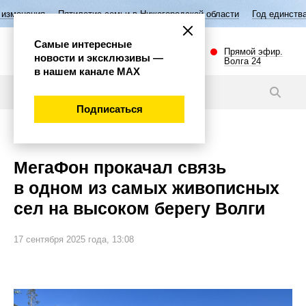
етие семьи в Нижегородской области
Год единства народов России
Самые интересные
Прямой эфир.
новости и эксклюзивы —
Волга 24
в нашем канале МАХ
Новости
Подписаться
Губерния
МегаФон прокачал связь
в одном из самых живописных
сел на высоком берегу Волги
17 сентября 2025 года, 13:08