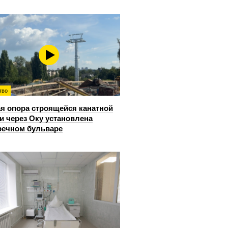
тво
я опора строящейся канатной
и через Оку установлена
речном бульваре