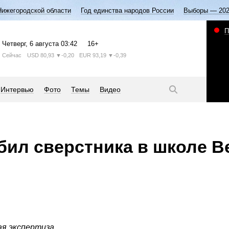
Нижегородской области
Год единства народов России
Выборы — 20
П
Четверг
, 6 августа
03:42
16+
Сейчас
USD
80,93
▼-0,20
EUR
93,19
▼-0,39
Интервью
Фото
Темы
Видео
бил сверстника в школе В
ая экспертиза.