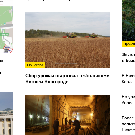
Происш
15-ле
ем
в без
Общество
а
Сбор урожая стартовал в «большом»
В Ниж
Нижнем Новгороде
Карла
На ул
более
Более 
польз
Нижег