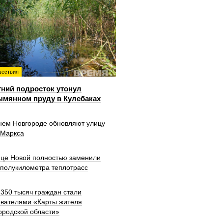
ествия
тний подросток утонул
ымянном пруду в Кулебаках
нем Новгороде обновляют улицу
 Маркса
ице Новой полностью заменили
 полукилометра теплотрасс
350 тысяч граждан стали
ователями «Карты жителя
ородской области»