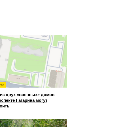
тво
из двух «военных» домов
оспекте Гагарина могут
оить