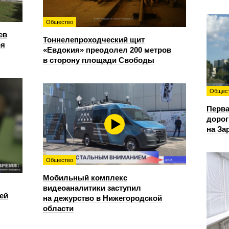
Общество
ев
Тоннелепроходческий щит
ря
«Евдокия» преодолел 200 метров
в сторону площади Свободы
Общес
Перва
дорог
на За
Общество
Мобильный комплекс
видеоаналитики заступил
ей
на дежурство в Нижегородской
области