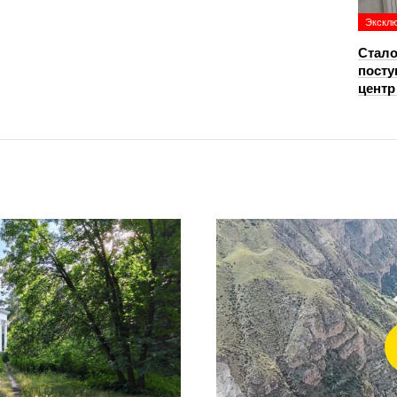
Экскл
Стало
посту
цент