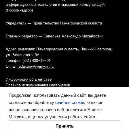
информационных технологий и массовых коммуникаций
(Роскомнадзор)
Учредитель — Правительство Нижегородской области
Главный редактор — Савельев Александр Михайлович
Адрес редакции: Нижегородская область, Нижний Новгород,
ул. Белинского, 9А
Телефон (831) 430−18−91
E-mail
redaktor@vremyan.ru
Информация об агентстве
Правила использования материалов
Продолжая использовать данный сайт, вы даете
Информационная политика использования «cookies»-файлов
согласие на обработку
файлов cookie
, включая
использование сервиса веб-аналитики Яндекс
Ресурс содержит материалы 16+
Метрика, в целях улучшения работы сайта
Сделано в digital-агентстве
Принять