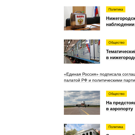
Политика
Нижегородск
наблюдении
Общество
Тематически
в нижегород
«Единая Россия» подписала согла
палатой РФ и политическими парт
Общество
На предстоя
в аэропорту
Политика