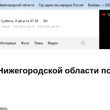
Нижегородской области
Год единства народов России
Выборы — 20
П
Суббота
, 8 августа
07:18
16+
Сейчас
USD
82,17
▲0,76
EUR
94,84
▲0,78
Интервью
Фото
Темы
Видео
Нижегородской области п
,80%.