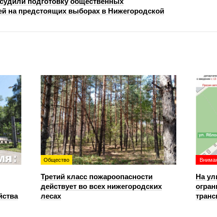
судили подготовку общественных
й на предстоящих выборах в Нижегородской
Общество
Вниман
Третий класс пожароопасности
На ул
действует во всех нижегородских
огран
йства
лесах
транс