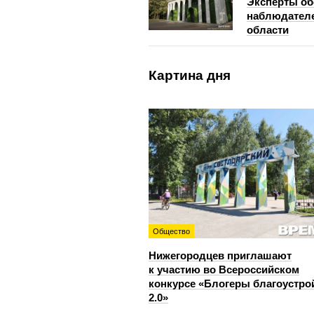
Эксперты об
наблюдателе
области
Картина дня
Общество
Нижегородцев приглашают
к участию во Всероссийском
конкурсе «Блогеры благоустро
2.0»