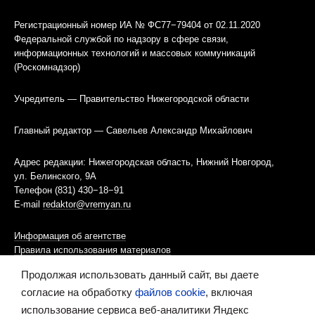
Регистрационный номер ИА № ФС77−79404 от 02.11.2020
Федеральной службой по надзору в сфере связи,
информационных технологий и массовых коммуникаций
(Роскомнадзор)
Учредитель — Правительство Нижегородской области
Главный редактор — Савельев Александр Михайлович
Адрес редакции: Нижегородская область, Нижний Новгород,
ул. Белинского, 9А
Телефон (831) 430−18−91
E-mail
redaktor@vremyan.ru
Информация об агентстве
Правила использования материалов
Продолжая использовать данный сайт, вы даете
Информационная политика использования «cookies»-файлов
согласие на обработку
файлов cookie
, включая
использование сервиса веб-аналитики Яндекс
Ресурс содержит материалы 16+