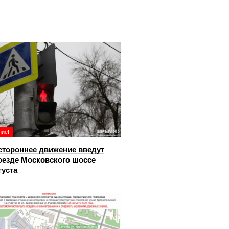
ие!
тороннее движение введут
оезде Московского шоссе
густа