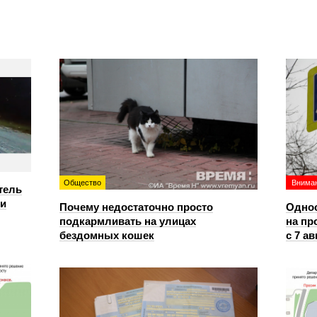
Общество
Вниман
тель
ри
Почему недостаточно просто
Однос
подкармливать на улицах
на пр
бездомных кошек
с 7 ав