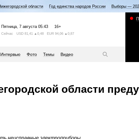
Нижегородской области
Год единства народов России
Выборы — 20
П
Пятница
, 7 августа
05:43
16+
Сейчас
USD
81,41
▲0,48
EUR
94,06
▲0,87
Интервью
Фото
Темы
Видео
егородской области пред
ать неисправные электроприборы.