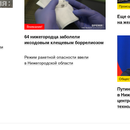
Происш
Еще о
на же
Внимание!
64 нижегородца заболели
иксодовым клещевым боррелиозом
ли
Режим ракетной опасности ввели
в Нижегородской области
Общес
Путин
в Ниж
центр
техно