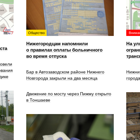
Общество
Вниман
Нижегородцам напомнили
На ул
уста
о правилах оплаты больничного
огран
во время отпуска
транс
ровели
ования
Бар в Автозаводском районе Нижнего
Нижни
дике
Новгорода закрыли на два месяца
город
Движение по мосту через Пижму открыто
в Тоншаеве