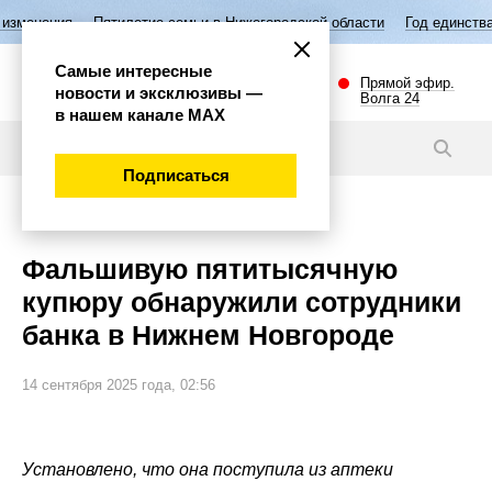
тилетие семьи в Нижегородской области
Год единства народов Росси
Самые интересные
Прямой эфир.
новости и эксклюзивы —
Волга 24
в нашем канале МАХ
Новости
Подписаться
Происшествия
Фальшивую пятитысячную
купюру обнаружили сотрудники
банка в Нижнем Новгороде
14 сентября 2025 года, 02:56
Установлено, что она поступила из аптеки