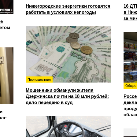
Нижегородские энергетики готовятся
16 ДТ
работать в условиях непогоды
в Ниж
за ми
е
етом
Происшествия
Общес
Мошенники обманули жителя
Дзержинска почти на 18 млн рублей:
Россе
дело передано в суд
декла
проду
и
облас
сле