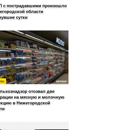
П с пострадавшими произошло
егородской области
нувшие сутки
тво
льхознадзор отозвал две
рации на мясную и молочную
кцию в Нижегородской
ти