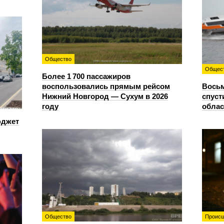
Общество
Общес
Более 1 700 пассажиров
воспользовались прямым рейсом
Восьм
Нижний Новгород — Сухум в 2026
спуст
году
облас
юджет
Общество
Происш