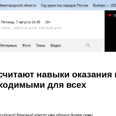
Нижегородской области
Год единства народов России
Выборы — 20
П
Пятница
, 7 августа
14:36
16+
Сейчас
USD
81,41
▲0,48
EUR
94,06
▲0,87
Интервью
Фото
Темы
Видео
считают навыки оказания
ходимыми для всех
сийский Красный крест уже обучил более семи