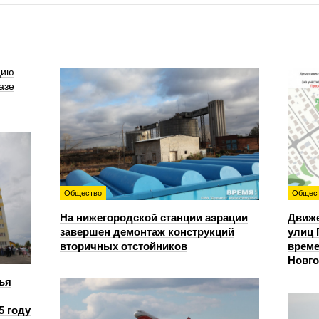
цию
азе
Общество
Общес
На нижегородской станции аэрации
Движе
завершен демонтаж конструкций
улиц 
вторичных отстойников
време
Новг
ья
5 году