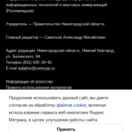
информационных технологий и массовых коммуникаций
(Роскомнадзор)
Учредитель — Правительство Нижегородской области
Главный редактор — Савельев Александр Михайлович
Адрес редакции: Нижегородская область, Нижний Новгород,
ул. Белинского, 9А
Телефон (831) 430−18−91
E-mail
redaktor@vremyan.ru
Информация об агентстве
Правила использования материалов
Продолжая использовать данный сайт, вы даете
Информационная политика использования «cookies»-файлов
согласие на обработку
файлов cookie
, включая
использование сервиса веб-аналитики Яндекс
Ресурс содержит материалы 16+
Метрика, в целях улучшения работы сайта
Сделано в digital-агентстве
Принять