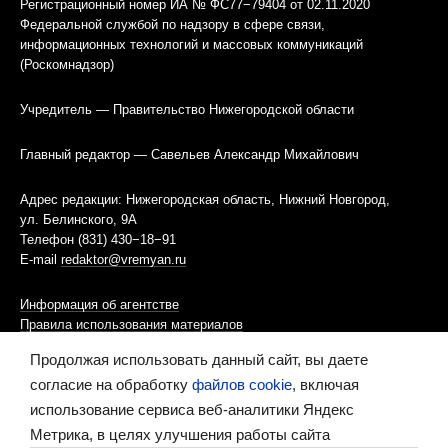
Регистрационный номер ИА № ФС77−79404 от 02.11.2020
Федеральной службой по надзору в сфере связи,
информационных технологий и массовых коммуникаций
(Роскомнадзор)
Учредитель — Правительство Нижегородской области
Главный редактор — Савельев Александр Михайлович
Адрес редакции: Нижегородская область, Нижний Новгород,
ул. Белинского, 9А
Телефон (831) 430−18−91
E-mail
redaktor@vremyan.ru
Информация об агентстве
Правила использования материалов
Продолжая использовать данный сайт, вы даете
Информационная политика использования «cookies»-файлов
согласие на обработку
файлов cookie
, включая
использование сервиса веб-аналитики Яндекс
Ресурс содержит материалы 16+
Метрика, в целях улучшения работы сайта