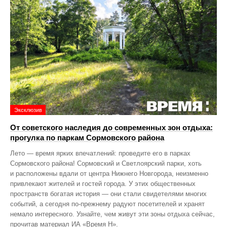
Эксклюзив
От советского наследия до современных зон отдыха:
прогулка по паркам Сормовского района
Лето — время ярких впечатлений: проведите его в парках
Сормовского района! Сормовский и Светлоярский парки, хоть
и расположены вдали от центра Нижнего Новгорода, неизменно
привлекают жителей и гостей города. У этих общественных
пространств богатая история — они стали свидетелями многих
событий, а сегодня по‑прежнему радуют посетителей и хранят
немало интересного. Узнайте, чем живут эти зоны отдыха сейчас,
прочитав материал ИА «Время Н».