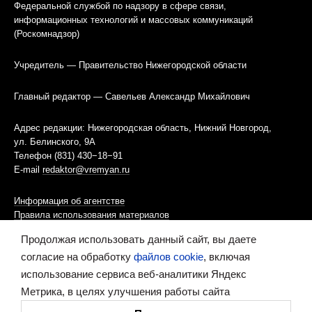
Федеральной службой по надзору в сфере связи,
информационных технологий и массовых коммуникаций
(Роскомнадзор)
Учредитель — Правительство Нижегородской области
Главный редактор — Савельев Александр Михайлович
Адрес редакции: Нижегородская область, Нижний Новгород,
ул. Белинского, 9А
Телефон (831) 430−18−91
E-mail
redaktor@vremyan.ru
Информация об агентстве
Правила использования материалов
Продолжая использовать данный сайт, вы даете
Информационная политика использования «cookies»-файлов
согласие на обработку
файлов cookie
, включая
использование сервиса веб-аналитики Яндекс
Ресурс содержит материалы 16+
Метрика, в целях улучшения работы сайта
Сделано в digital-агентстве