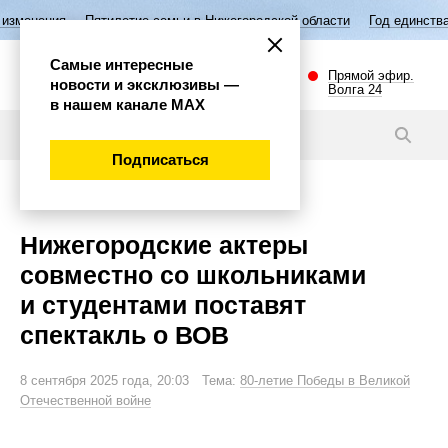
Пятилетие семьи в Нижегородской области
Год единства народов Ро
Самые интересные
Прямой эфир.
новости и эксклюзивы —
Волга 24
в нашем канале МАХ
Новости
Подписаться
Культура
Нижегородские актеры
совместно со школьниками
и студентами поставят
спектакль о ВОВ
8 сентября 2025 года, 20:03 Тема:
80-летие Победы в Великой
Отечественной войне