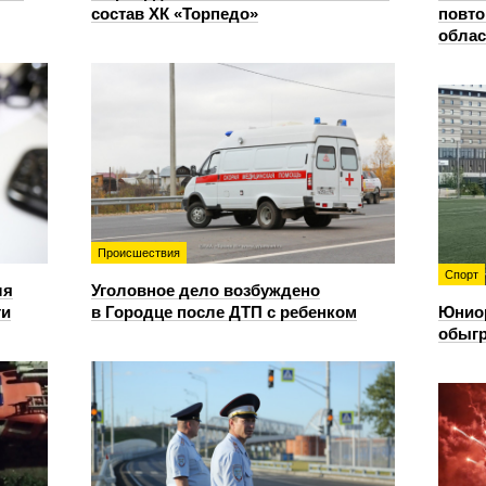
состав ХК «Торпедо»
повто
облас
Происшествия
Спорт
ля
Уголовное дело возбуждено
ти
в Городце после ДТП с ребенком
Юнио
обыгр