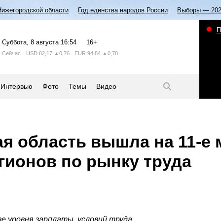
Нижегородской области
Год единства народов России
Выборы — 20
П
Суббота
, 8 августа
16:54
16+
Сейчас
USD
82,17
▲0,76
EUR
94,84
▲0,78
Интервью
Фото
Темы
Видео
я область вышла на 11-е 
егионов по рынку труда
е уровня зарплаты, условий труда,