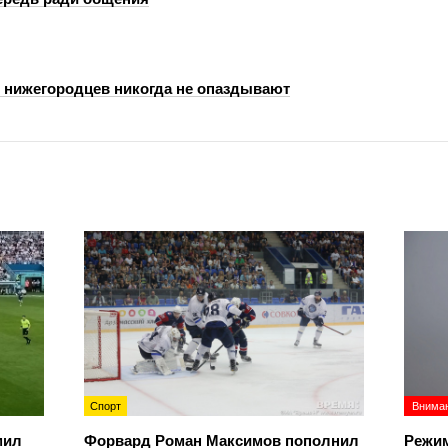
и нижегородцев никогда не опаздывают
Спорт
Вниман
мил
Форвард Роман Максимов пополнил
Режим