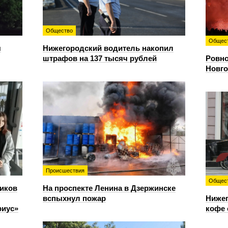
Общество
Общес
я
Нижегородский водитель накопил
штрафов на 137 тысяч рублей
Ровно
Новго
Происшествия
Общес
иков
На проспекте Ленина в Дзержинске
вспыхнул пожар
Нижег
риус»
кофе 