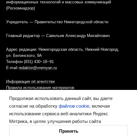
информационных технологий и массовых коммуникаций
(Роскомнадзор)
Учредитель — Правительство Нижегородской области
Главный редактор — Савельев Александр Михайлович
Адрес редакции: Нижегородская область, Нижний Новгород,
ул. Белинского, 9А
Телефон (831) 430−18−91
E-mail
redaktor@vremyan.ru
Информация об агентстве
Правила использования материалов
Продолжая использовать данный сайт, вы даете
Информационная политика использования «cookies»-файлов
согласие на обработку
файлов cookie
, включая
использование сервиса веб-аналитики Яндекс
Ресурс содержит материалы 16+
Метрика, в целях улучшения работы сайта
Сделано в digital-агентстве
Принять