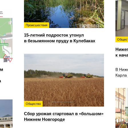
Происшествия
15-летний подросток утонул
Общес
в безымянном пруду в Кулебаках
Нижег
к нач
ем
В Ниж
Карла
а
Общество
Сбор урожая стартовал в «большом»
Нижнем Новгороде