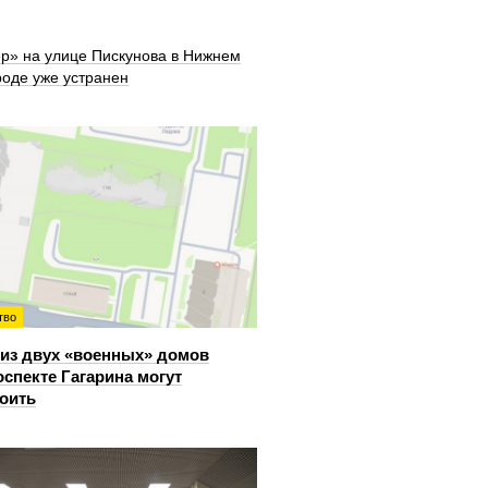
ер» на улице Пискунова в Нижнем
роде уже устранен
тво
из двух «военных» домов
оспекте Гагарина могут
оить