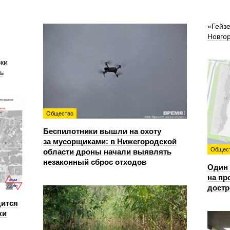
«Гейз
Новго
вки
ь
Общество
Беспилотники вышли на охоту
за мусорщиками: в Нижегородской
Общес
области дроны начали выявлять
незаконный сброс отходов
Один 
на пр
достр
дится
ки