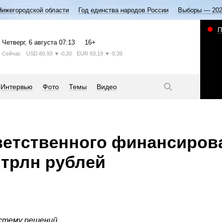
Нижегородской области
Год единства народов России
Выборы — 20
П
Четверг
, 6 августа
07:13
16+
Сейчас
USD
80,93
▼-0,20
EUR
93,19
▼-0,39
Интервью
Фото
Темы
Видео
ветственного финансиров
 трлн рублей
стему решений.