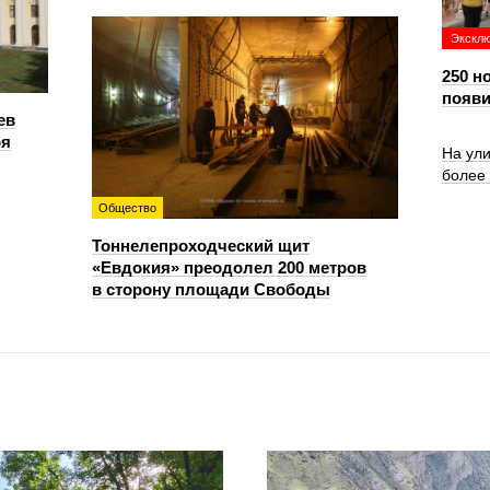
Экскл
250 н
появи
ев
ря
На ул
более
Общество
Тоннелепроходческий щит
«Евдокия» преодолел 200 метров
в сторону площади Свободы