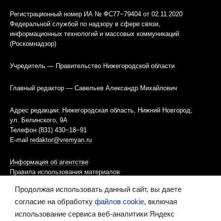
Регистрационный номер ИА № ФС77−79404 от 02.11.2020
Федеральной службой по надзору в сфере связи,
информационных технологий и массовых коммуникаций
(Роскомнадзор)
Учредитель — Правительство Нижегородской области
Главный редактор — Савельев Александр Михайлович
Адрес редакции: Нижегородская область, Нижний Новгород,
ул. Белинского, 9А
Телефон (831) 430−18−91
E-mail
redaktor@vremyan.ru
Информация об агентстве
Правила использования материалов
Продолжая использовать данный сайт, вы даете
Информационная политика использования «cookies»-файлов
согласие на обработку
файлов cookie
, включая
использование сервиса веб-аналитики Яндекс
Ресурс содержит материалы 16+