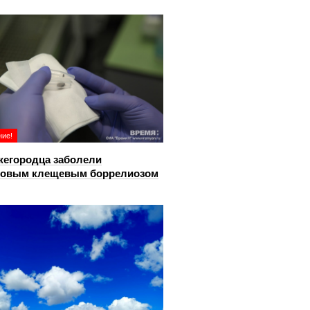
ие!
жегородца заболели
довым клещевым боррелиозом