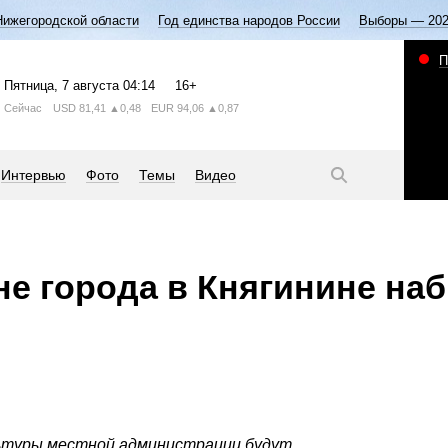
Нижегородской области
Год единства народов России
Выборы — 20
П
Пятница
, 7 августа
04:14
16+
Сейчас
USD
81,41
▲0,48
EUR
94,06
▲0,87
Интервью
Фото
Темы
Видео
не города в Княгинине на
льтуры местной администрации будут