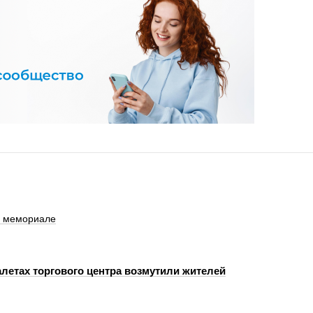
а мемориале
алетах торгового центра возмутили жителей