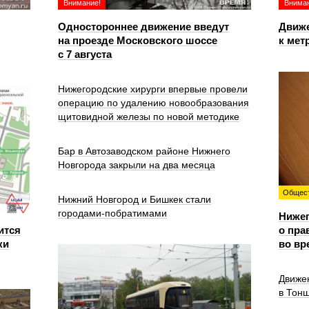
Внимание!
Вниман
Одностороннее движение введут
Движе
на проезде Московского шоссе
к мет
с 7 августа
Нижегородские хирурги впервые провели
операцию по удалению новообразования
щитовидной железы по новой методике
Бар в Автозаводском районе Нижнего
Новгорода закрыли на два месяца
Общес
Нижний Новгород и Бишкек стали
городами-побратимами
Ниже
ится
о пра
ки
во вр
Движе
в Тон