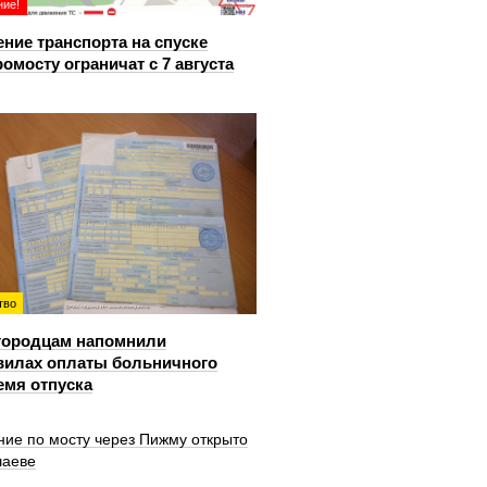
ие!
ние транспорта на спуске
ромосту ограничат с 7 августа
тво
городцам напомнили
вилах оплаты больничного
емя отпуска
ние по мосту через Пижму открыто
шаеве