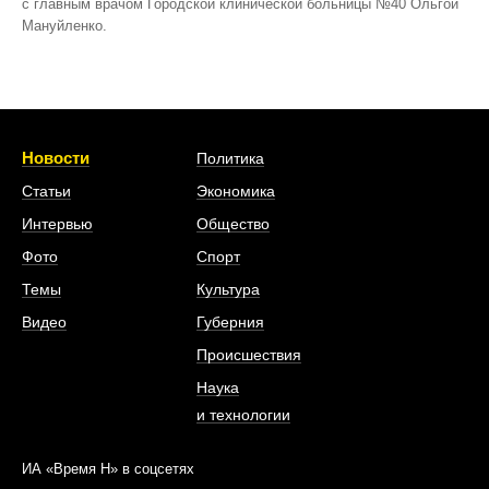
с главным врачом Городской клинической больницы №40 Ольгой
Мануйленко.
Новости
Политика
Статьи
Экономика
Интервью
Общество
Фото
Спорт
Темы
Культура
Видео
Губерния
Происшествия
Наука
и технологии
ИА «Время Н» в соцсетях