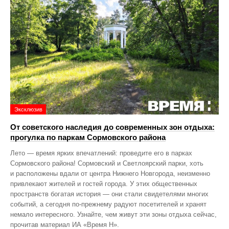
Эксклюзив
От советского наследия до современных зон отдыха:
прогулка по паркам Сормовского района
Лето — время ярких впечатлений: проведите его в парках
Сормовского района! Сормовский и Светлоярский парки, хоть
и расположены вдали от центра Нижнего Новгорода, неизменно
привлекают жителей и гостей города. У этих общественных
пространств богатая история — они стали свидетелями многих
событий, а сегодня по‑прежнему радуют посетителей и хранят
немало интересного. Узнайте, чем живут эти зоны отдыха сейчас,
прочитав материал ИА «Время Н».